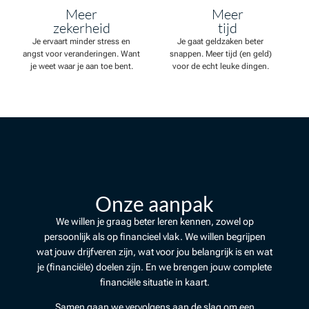
Meer
Meer
zekerheid
tijd
Je ervaart minder stress en
Je gaat geldzaken beter
angst voor veranderingen. Want
snappen. Meer tijd (en geld)
je weet waar je aan toe bent.
voor de echt leuke dingen.
Onze aanpak
We willen je graag beter leren kennen, zowel op
persoonlijk als op financieel vlak. We willen begrijpen
wat jouw drijfveren zijn, wat voor jou belangrijk is en wat
je (financiële) doelen zijn. En we brengen jouw complete
financiële situatie in kaart.
Samen gaan we vervolgens aan de slag om een